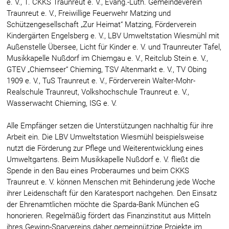
e. V., 1. CKKS Traunreut e. V., Evang.-Luth. Gemeindeverein
Traunreut e. V., Freiwillige Feuerwehr Matzing und
Schützengesellschaft „Zur Heimat“ Matzing, Förderverein
Kindergärten Engelsberg e. V., LBV Umweltstation Wiesmühl mit
Außenstelle Übersee, Licht für Kinder e. V. und Traunreuter Tafel,
Musikkapelle Nußdorf im Chiemgau e. V., Reitclub Stein e. V.,
GTEV „Chiemseer“ Chieming, TSV Altenmarkt e. V., TV Obing
1909 e. V., TuS Traunreut e. V., Förderverein Walter-Mohr-
Realschule Traunreut, Volkshochschule Traunreut e. V.,
Wasserwacht Chieming, ISG e. V.
Alle Empfänger setzen die Unterstützungen nachhaltig für ihre
Arbeit ein. Die LBV Umweltstation Wiesmühl beispielsweise
nutzt die Förderung zur Pflege und Weiterentwicklung eines
Umweltgartens. Beim Musikkapelle Nußdorf e. V. fließt die
Spende in den Bau eines Proberaumes und beim CKKS
Traunreut e. V. können Menschen mit Behinderung jede Woche
ihrer Leidenschaft für den Karatesport nachgehen. Den Einsatz
der Ehrenamtlichen möchte die Sparda-Bank München eG
honorieren. Regelmäßig fördert das Finanzinstitut aus Mitteln
ihres Gewinn-Sparvereins daher gemeinnützige Projekte im