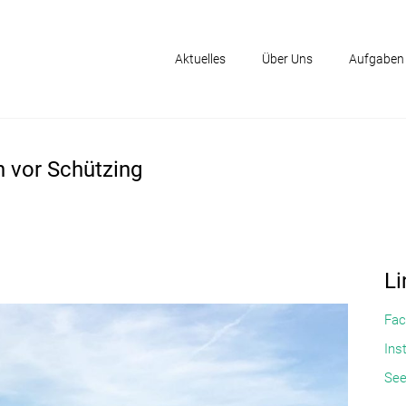
Aktuelles
Über Uns
Aufgaben
 vor Schützing
Li
Fac
Ins
See