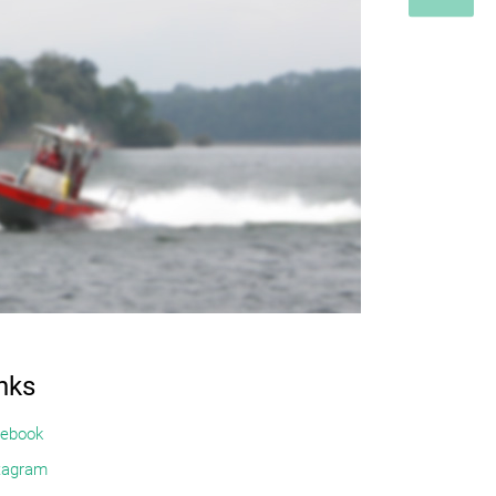
nks
ebook
tagram