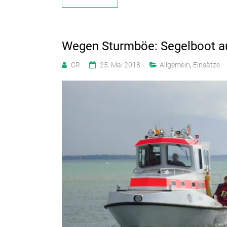
Wegen Sturmböe: Segelboot a
CR
25. Mai 2018
Allgemein
,
Einsätze