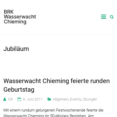
Jubiläum
Wasserwacht Chieming feierte runden
Geburtstag
CR
6. Juni 2011
Allgemein
,
Events
,
Übungen
Mit einem rundum gelungenen Festwochenende feierte die
Wasserwacht Chieming ihr 50-jähriges Bestehen. Am